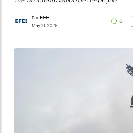
Tras un intento fallido de despegue
EFE
Por
0
May 21, 2026