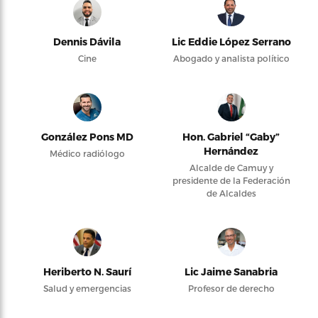
Dennis Dávila
Lic Eddie López Serrano
Cine
Abogado y analista político
González Pons MD
Hon. Gabriel “Gaby”
Hernández
Médico radiólogo
Alcalde de Camuy y
presidente de la Federación
de Alcaldes
Heriberto N. Saurí
Lic Jaime Sanabria
Salud y emergencias
Profesor de derecho