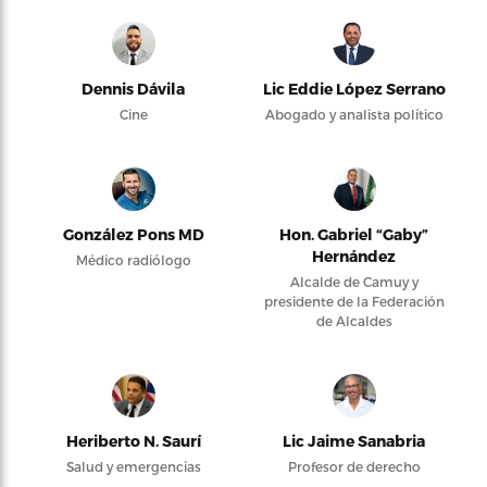
Dennis Dávila
Lic Eddie López Serrano
Cine
Abogado y analista político
González Pons MD
Hon. Gabriel “Gaby”
Hernández
Médico radiólogo
Alcalde de Camuy y
presidente de la Federación
de Alcaldes
Heriberto N. Saurí
Lic Jaime Sanabria
Salud y emergencias
Profesor de derecho