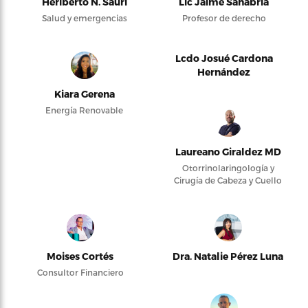
Heriberto N. Saurí
Lic Jaime Sanabria
Salud y emergencias
Profesor de derecho
Lcdo Josué Cardona
Hernández
Kiara Gerena
Energía Renovable
Laureano Giraldez MD
Otorrinolaringología y
Cirugía de Cabeza y Cuello
Moises Cortés
Dra. Natalie Pérez Luna
Consultor Financiero