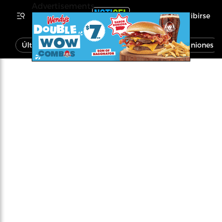
Advertisements
Inscribirse
Última Hora
Noticias
Economía
Opiniones