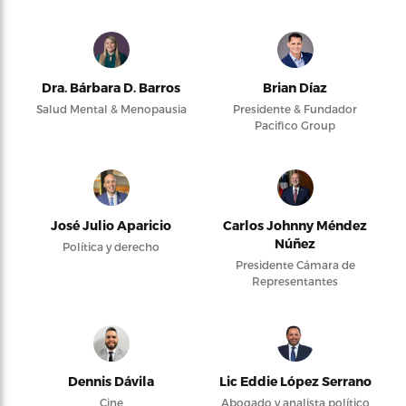
Dra. Bárbara D. Barros
Brian Díaz
Salud Mental & Menopausia
Presidente & Fundador
Pacifico Group
José Julio Aparicio
Carlos Johnny Méndez
Núñez
Política y derecho
Presidente Cámara de
Representantes
Dennis Dávila
Lic Eddie López Serrano
Cine
Abogado y analista político