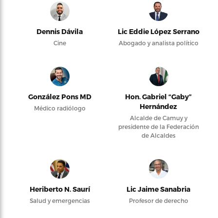
Dennis Dávila
Lic Eddie López Serrano
Cine
Abogado y analista político
González Pons MD
Hon. Gabriel “Gaby”
Hernández
Médico radiólogo
Alcalde de Camuy y
presidente de la Federación
de Alcaldes
Heriberto N. Saurí
Lic Jaime Sanabria
Salud y emergencias
Profesor de derecho