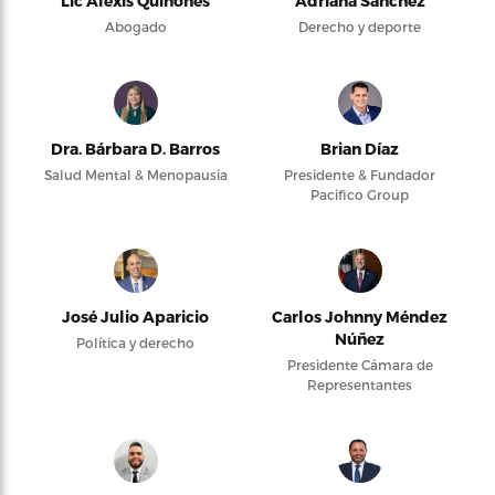
Lic Alexis Quiñones
Adriana Sánchez
Abogado
Derecho y deporte
Dra. Bárbara D. Barros
Brian Díaz
Salud Mental & Menopausia
Presidente & Fundador
Pacifico Group
José Julio Aparicio
Carlos Johnny Méndez
Núñez
Política y derecho
Presidente Cámara de
Representantes