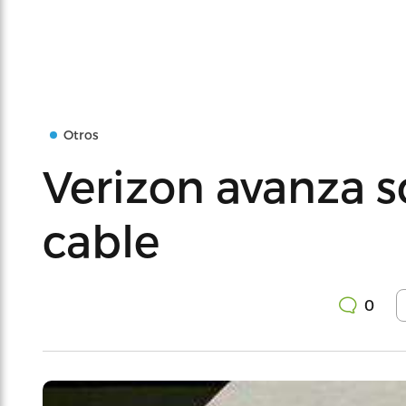
Otros
Verizon avanza s
cable
0