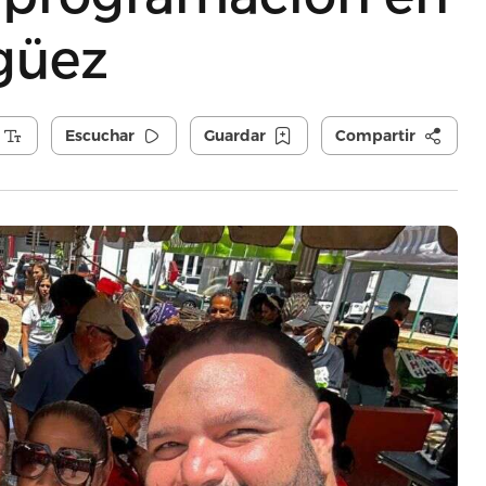
güez
Escuchar
Guardar
Compartir