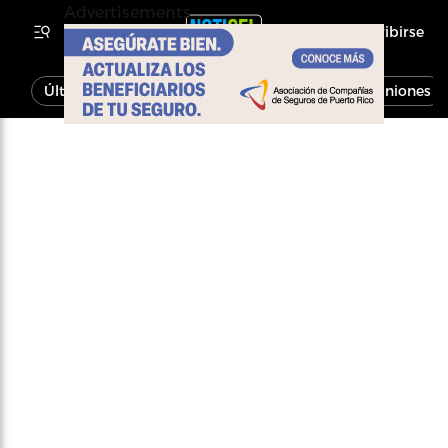
Advertisements
Inscribirse
Última Hora
Noticias
Economía
Opiniones