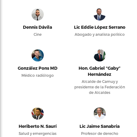
Dennis Dávila
Lic Eddie López Serrano
Cine
Abogado y analista político
González Pons MD
Hon. Gabriel “Gaby”
Hernández
Médico radiólogo
Alcalde de Camuy y
presidente de la Federación
de Alcaldes
Heriberto N. Saurí
Lic Jaime Sanabria
Salud y emergencias
Profesor de derecho