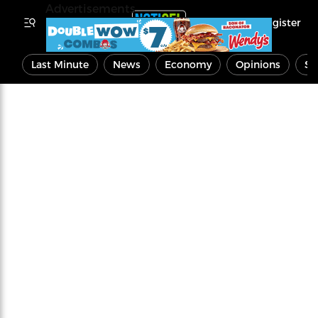
Advertisements
Register
Last Minute
News
Economy
Opinions
Sp