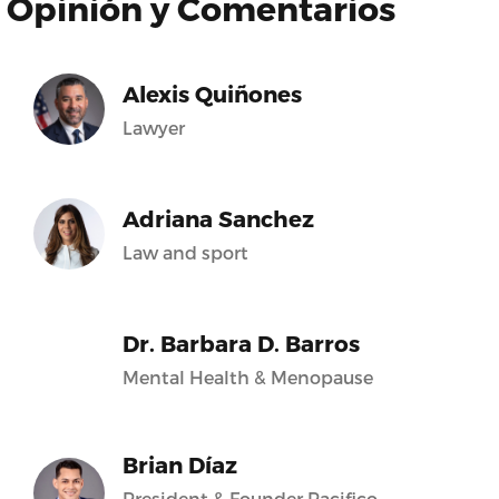
Opinión y Comentarios
Alexis Quiñones
Lawyer
Adriana Sanchez
Law and sport
Dr. Barbara D. Barros
Mental Health & Menopause
Brian Díaz
President & Founder Pacifico