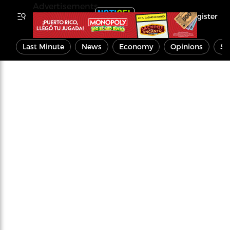
Advertisements
Register
Last Minute
News
Economy
Opinions
Sp