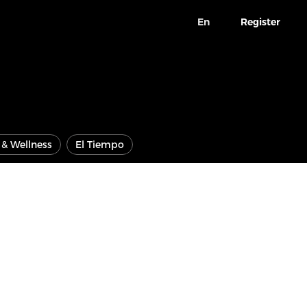
En
Register
e & Wellness
El Tiempo