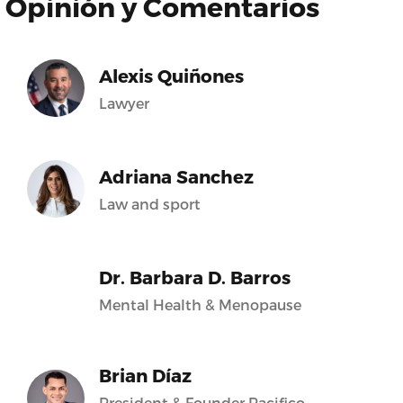
Opinión y Comentarios
Alexis Quiñones
Lawyer
Adriana Sanchez
Law and sport
Dr. Barbara D. Barros
Mental Health & Menopause
Brian Díaz
President & Founder Pacifico