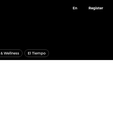
En
Register
e & Wellness
El Tiempo