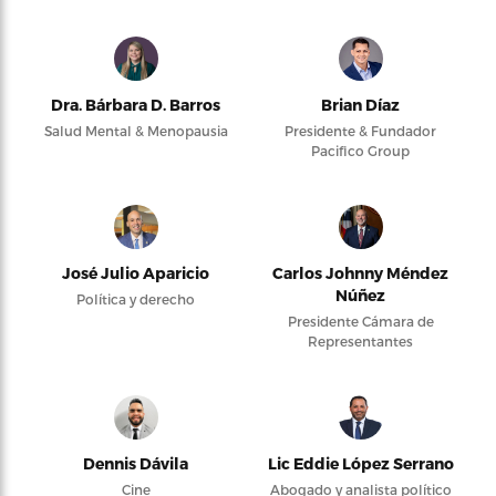
Dra. Bárbara D. Barros
Brian Díaz
Salud Mental & Menopausia
Presidente & Fundador
Pacifico Group
José Julio Aparicio
Carlos Johnny Méndez
Núñez
Política y derecho
Presidente Cámara de
Representantes
Dennis Dávila
Lic Eddie López Serrano
Cine
Abogado y analista político