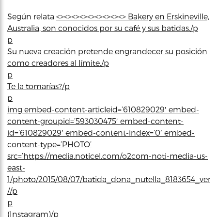
Según relata
<><><><><><><><><> Bakery en Erskineville,
Australia, son conocidos por su café y sus batidas./p
p
Su nueva creación pretende engrandecer su posición
como creadores al límite./p
p
Te la tomarías?/p
p
img embed-content-articleid=’610829029′ embed-
content-groupid=’593030475′ embed-content-
id=’610829029′ embed-content-index=’0′ embed-
content-type=’PHOTO’
src=’https://media.noticel.com/o2com-noti-media-us-
east-
1/photo/2015/08/07/batida_dona_nutella_8183654_ver1.
//p
p
(Instagram)/p