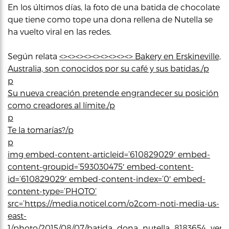
En los últimos días, la foto de una batida de chocolate
que tiene como tope una dona rellena de Nutella se
ha vuelto viral en las redes.
Según relata
<><><><><><><><><> Bakery en Erskineville,
Australia, son conocidos por su café y sus batidas./p
p
Su nueva creación pretende engrandecer su posición
como creadores al límite./p
p
Te la tomarías?/p
p
img embed-content-articleid=’610829029′ embed-
content-groupid=’593030475′ embed-content-
id=’610829029′ embed-content-index=’0′ embed-
content-type=’PHOTO’
src=’https://media.noticel.com/o2com-noti-media-us-
east-
1/photo/2015/08/07/batida_dona_nutella_8183654_ver1.