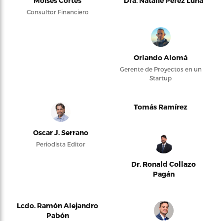
Moises Cortés
Dra. Natalie Pérez Luna
Consultor Financiero
Orlando Alomá
Gerente de Proyectos en un
Startup
Tomás Ramírez
Oscar J. Serrano
Periodista Editor
Dr. Ronald Collazo
Pagán
Lcdo. Ramón Alejandro
Pabón