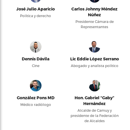
José Julio Aparicio
Carlos Johnny Méndez
Núñez
Política y derecho
Presidente Cámara de
Representantes
Dennis Dávila
Lic Eddie López Serrano
Cine
Abogado y analista político
González Pons MD
Hon. Gabriel “Gaby”
Hernández
Médico radiólogo
Alcalde de Camuy y
presidente de la Federación
de Alcaldes