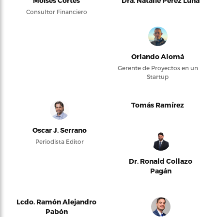
Moises Cortés
Dra. Natalie Pérez Luna
Consultor Financiero
Orlando Alomá
Gerente de Proyectos en un
Startup
Tomás Ramírez
Oscar J. Serrano
Periodista Editor
Dr. Ronald Collazo
Pagán
Lcdo. Ramón Alejandro
Pabón