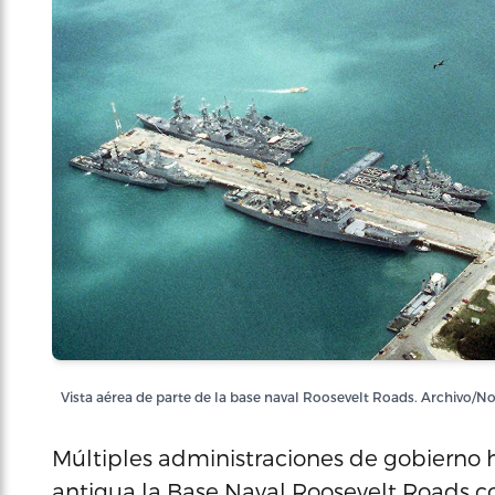
Vista aérea de parte de la base naval Roosevelt Roads. Archivo/No
Múltiples administraciones de gobierno h
antigua la Base Naval Roosevelt Roads 