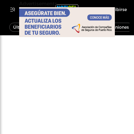
Advertisements
Inscribirse
Última Hora
Noticias
Economía
Opiniones