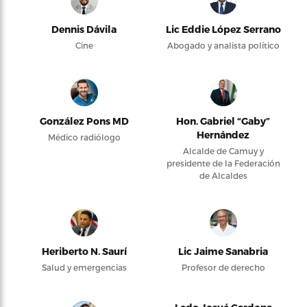
Dennis Dávila
Lic Eddie López Serrano
Cine
Abogado y analista político
González Pons MD
Hon. Gabriel “Gaby”
Hernández
Médico radiólogo
Alcalde de Camuy y
presidente de la Federación
de Alcaldes
Heriberto N. Saurí
Lic Jaime Sanabria
Salud y emergencias
Profesor de derecho