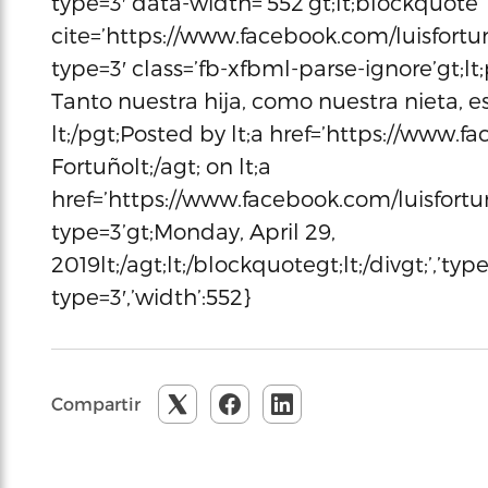
type=3′ data-width=’552’gt;lt;blockquote
cite=’https://www.facebook.com/luisfort
type=3′ class=’fb-xfbml-parse-ignore’gt;l
Tanto nuestra hija, como nuestra nieta, 
lt;/pgt;Posted by lt;a href=’https://www.fa
Fortuñolt;/agt; on lt;a
href=’https://www.facebook.com/luisfort
type=3’gt;Monday, April 29,
2019lt;/agt;lt;/blockquotegt;lt;/divgt;’,’t
type=3′,’width’:552}
Compartir