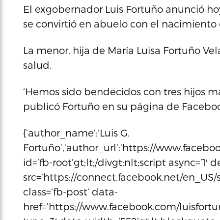
El exgobernador Luis Fortuño anunció hoy,
se convirtió en abuelo con el nacimiento 
La menor, hija de María Luisa Fortuño Ve
salud.
‘Hemos sido bendecidos con tres hijos mar
publicó Fortuño en su página de Faceboo
{‘author_name’:’Luis G.
Fortuño’,’author_url’:’https://www.facebook
id=’fb-root’gt;lt;/divgt;nlt;script async=’1′
src=’https://connect.facebook.net/en_US/sd
class=’fb-post’ data-
href=’https://www.facebook.com/luisfort