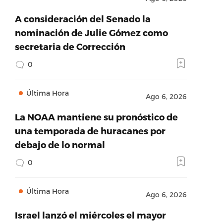
A consideración del Senado la
nominación de Julie Gómez como
secretaria de Corrección
0
Última Hora
Ago 6, 2026
La NOAA mantiene su pronóstico de
una temporada de huracanes por
debajo de lo normal
.facebook.com’,’provider_name’:’Facebook’,’succe
0
Última Hora
Ago 6, 2026
605641/?
Israel lanzó el miércoles el mayor