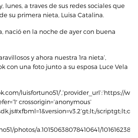
 lunes, a traves de sus redes sociales que
de su primera nieta, Luisa Catalina.
la, nació en la noche de ayer con buena
avillosos y ahora nuestra 1ra nieta’,
k con una foto junto a su esposa Luce Vela
.com/luisfortuno51/’,’provider_url’:’https://www
 defer=’1′ crossorigin=’anonymous’
k.js#xfbml=1&version=v3.2’gt;lt;/scriptgt;lt;div
uno51/photos/a.10150638078410641/10161623836