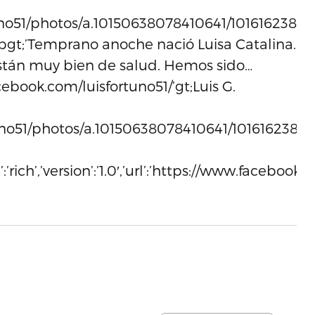
uno51/photos/a.10150638078410641/10161623836
t;pgt;’Temprano anoche nació Luisa Catalina.
están muy bien de salud. Hemos sido…
cebook.com/luisfortuno51/’gt;Luis G.
uno51/photos/a.10150638078410641/10161623836
ype’:’rich’,’version’:’1.0′,’url’:’https://www.fa