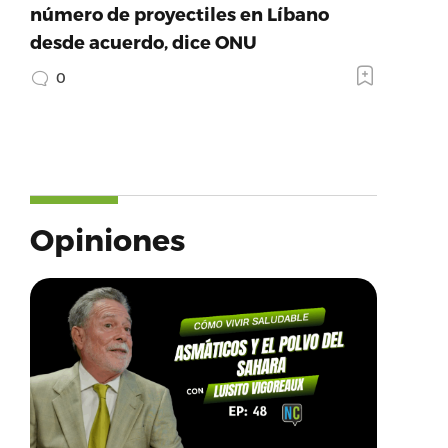
número de proyectiles en Líbano
605641/?
desde acuerdo, dice ONU
0
605641/?
Opiniones
cebook.com/luisfortuno51/photos/a.101506380784106