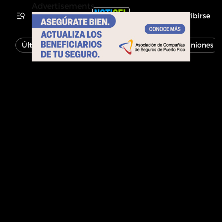
Advertisements
Inscribirse
Última Hora
Noticias
Economía
Opiniones