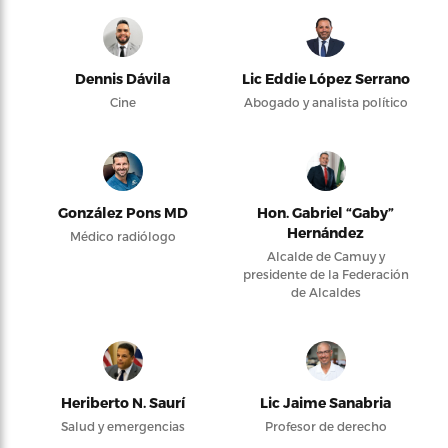
Dennis Dávila
Lic Eddie López Serrano
Cine
Abogado y analista político
González Pons MD
Hon. Gabriel “Gaby”
Hernández
Médico radiólogo
Alcalde de Camuy y
presidente de la Federación
de Alcaldes
Heriberto N. Saurí
Lic Jaime Sanabria
Salud y emergencias
Profesor de derecho