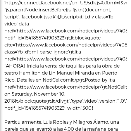
‘https://connect.facebook.net/en_US/sdk.js#xfbml=1&vers
fjs.parentNode.insertBefore(js, fjs);n}(document,
‘script’, ‘facebook-jssdk’));lt;/scriptgt;lt;div class=’fb-
video’ data-
href=’https://www.facebook.com/noticelpr/videos/7408
notif_id=1541855741905323’gt;lt;blockquote
cite=’https://www.facebook.com/noticelpr/videos/7408
class=’fb-xfbml-parse-ignore’gt;lt;a
href=’https://www.facebook.com/noticelpr/videos/7408093
[AHORA] Inicia la venta de taquillas para la obra de
teatro Hamilton de Lin Manuel Miranda en Puerto
Rico. Detalles en NotiCel.comlt;/pgt;Posted by lt;a
href=’https://www.facebook.com/noticelpr/’gt;NotiCellt;/
on Saturday, November 10,
2018lt;/blockquotegt;lt;/divgt;’,’type’:’video’,’version’:’
notif_id=1541855741905323′,’width’:500}
Particularmente, Luis Robles y Milagros Álamo, una
pareja que se levantó a las 4:00 de la mañana para