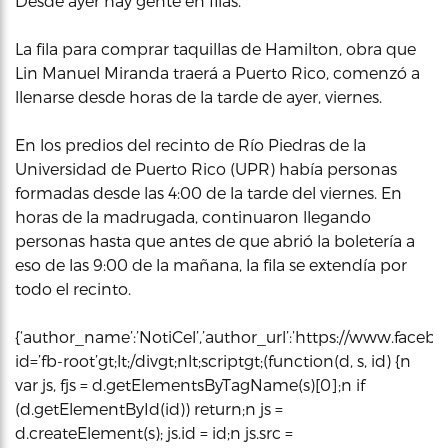
Desde ayer hay gente en filas.
La fila para comprar taquillas de Hamilton, obra que
Lin Manuel Miranda traerá a Puerto Rico, comenzó a
llenarse desde horas de la tarde de ayer, viernes.
En los predios del recinto de Río Piedras de la
Universidad de Puerto Rico (UPR) había personas
formadas desde las 4:00 de la tarde del viernes. En
horas de la madrugada, continuaron llegando
personas hasta que antes de que abrió la boletería a
eso de las 9:00 de la mañana, la fila se extendía por
todo el recinto.
{‘author_name’:’NotiCel’,’author_url’:’https://www.faceboo
id=’fb-root’gt;lt;/divgt;nlt;scriptgt;(function(d, s, id) {n
var js, fjs = d.getElementsByTagName(s)[0];n if
(d.getElementById(id)) return;n js =
d.createElement(s); js.id = id;n js.src =