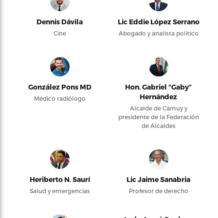
Dennis Dávila
Lic Eddie López Serrano
Cine
Abogado y analista político
González Pons MD
Hon. Gabriel “Gaby”
Hernández
Médico radiólogo
Alcalde de Camuy y
presidente de la Federación
de Alcaldes
Heriberto N. Saurí
Lic Jaime Sanabria
Salud y emergencias
Profesor de derecho