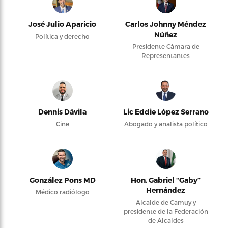
José Julio Aparicio
Carlos Johnny Méndez
Núñez
Política y derecho
Presidente Cámara de
Representantes
Dennis Dávila
Lic Eddie López Serrano
Cine
Abogado y analista político
González Pons MD
Hon. Gabriel “Gaby”
Hernández
Médico radiólogo
Alcalde de Camuy y
presidente de la Federación
de Alcaldes