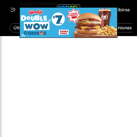
Advertisements
Inscribirse
Última Hora
Noticias
Economía
Opiniones