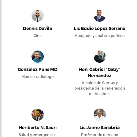
Dennis Dávila
Lic Eddie López Serrano
Cine
Abogado y analista político
González Pons MD
Hon. Gabriel “Gaby”
Hernández
Médico radiólogo
Alcalde de Camuy y
presidente de la Federación
de Alcaldes
Heriberto N. Saurí
Lic Jaime Sanabria
Salud y emergencias
Profesor de derecho