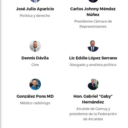
José Julio Aparicio
Carlos Johnny Méndez
Núñez
Política y derecho
Presidente Cámara de
Representantes
Dennis Dávila
Lic Eddie López Serrano
Cine
Abogado y analista político
González Pons MD
Hon. Gabriel “Gaby”
Hernández
Médico radiólogo
Alcalde de Camuy y
presidente de la Federación
de Alcaldes