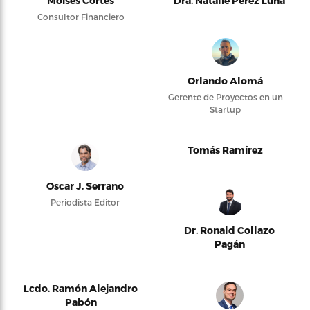
Moises Cortés
Dra. Natalie Pérez Luna
Consultor Financiero
Orlando Alomá
Gerente de Proyectos en un
Startup
Tomás Ramírez
Oscar J. Serrano
Periodista Editor
Dr. Ronald Collazo
Pagán
Lcdo. Ramón Alejandro
Pabón