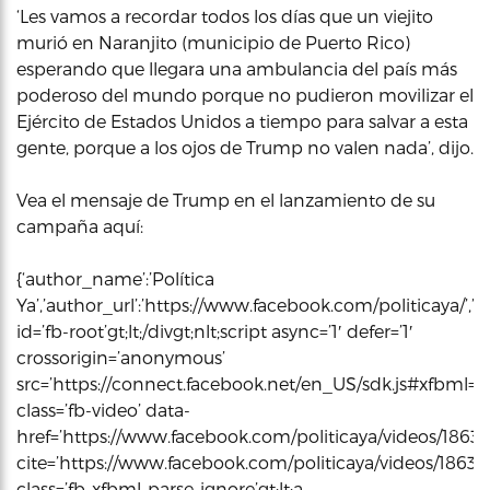
‘Les vamos a recordar todos los días que un viejito
murió en Naranjito (municipio de Puerto Rico)
esperando que llegara una ambulancia del país más
poderoso del mundo porque no pudieron movilizar el
Ejército de Estados Unidos a tiempo para salvar a esta
gente, porque a los ojos de Trump no valen nada’, dijo.
Vea el mensaje de Trump en el lanzamiento de su
campaña aquí:
{‘author_name’:’Política
Ya’,’author_url’:’https://www.facebook.com/politicaya/’,’p
id=’fb-root’gt;lt;/divgt;nlt;script async=’1′ defer=’1′
crossorigin=’anonymous’
src=’https://connect.facebook.net/en_US/sdk.js#xfbml=1&ver
class=’fb-video’ data-
href=’https://www.facebook.com/politicaya/videos/18635
cite=’https://www.facebook.com/politicaya/videos/1863
class=’fb-xfbml-parse-ignore’gt;lt;a