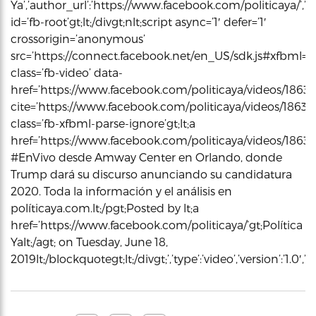
Ya’,’author_url’:’https://www.facebook.com/politicaya/’,’p
id=’fb-root’gt;lt;/divgt;nlt;script async=’1′ defer=’1′
crossorigin=’anonymous’
src=’https://connect.facebook.net/en_US/sdk.js#xfbml=1&ver
class=’fb-video’ data-
href=’https://www.facebook.com/politicaya/videos/18635
cite=’https://www.facebook.com/politicaya/videos/1863
class=’fb-xfbml-parse-ignore’gt;lt;a
href=’https://www.facebook.com/politicaya/videos/186359
#EnVivo desde Amway Center en Orlando, donde
Trump dará su discurso anunciando su candidatura
2020. Toda la información y el análisis en
políticaya.com.lt;/pgt;Posted by lt;a
href=’https://www.facebook.com/politicaya/’gt;Política
Yalt;/agt; on Tuesday, June 18,
2019lt;/blockquotegt;lt;/divgt;’,’type’:’video’,’version’:’1