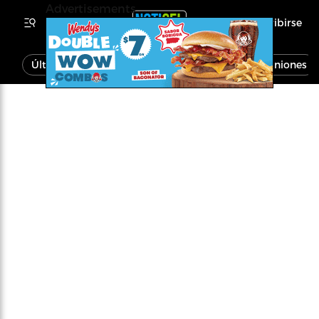
Advertisements
Inscribirse
Última Hora
Noticias
Economía
Opiniones