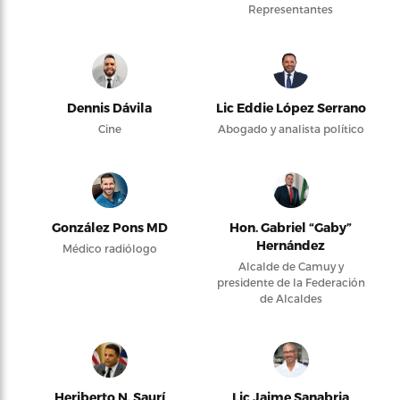
Representantes
Dennis Dávila
Lic Eddie López Serrano
Cine
Abogado y analista político
González Pons MD
Hon. Gabriel “Gaby”
Hernández
Médico radiólogo
Alcalde de Camuy y
presidente de la Federación
de Alcaldes
Heriberto N. Saurí
Lic Jaime Sanabria