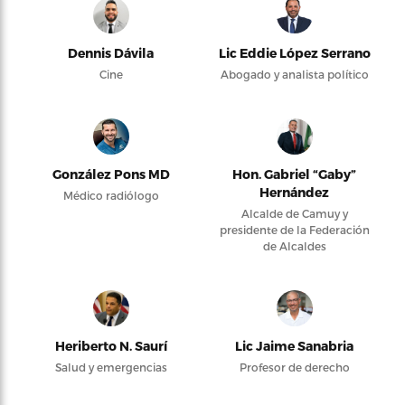
Dennis Dávila
Lic Eddie López Serrano
Cine
Abogado y analista político
González Pons MD
Hon. Gabriel “Gaby”
Hernández
Médico radiólogo
Alcalde de Camuy y
presidente de la Federación
de Alcaldes
Heriberto N. Saurí
Lic Jaime Sanabria
Salud y emergencias
Profesor de derecho