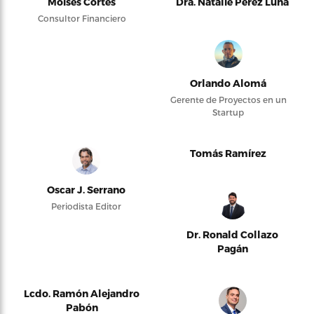
Moises Cortés
Dra. Natalie Pérez Luna
Consultor Financiero
Orlando Alomá
Gerente de Proyectos en un
Startup
Tomás Ramírez
Oscar J. Serrano
Periodista Editor
Dr. Ronald Collazo
Pagán
Lcdo. Ramón Alejandro
Pabón