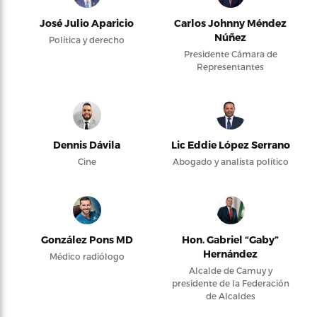
José Julio Aparicio
Carlos Johnny Méndez
Núñez
Política y derecho
Presidente Cámara de
Representantes
Dennis Dávila
Lic Eddie López Serrano
Cine
Abogado y analista político
González Pons MD
Hon. Gabriel “Gaby”
Hernández
Médico radiólogo
Alcalde de Camuy y
presidente de la Federación
de Alcaldes