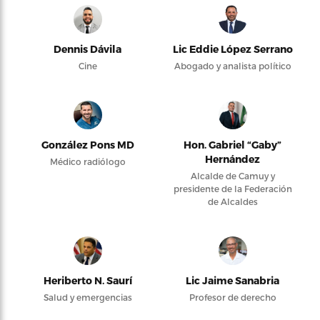
Dennis Dávila
Lic Eddie López Serrano
Cine
Abogado y analista político
González Pons MD
Hon. Gabriel “Gaby”
Hernández
Médico radiólogo
Alcalde de Camuy y
presidente de la Federación
de Alcaldes
Heriberto N. Saurí
Lic Jaime Sanabria
Salud y emergencias
Profesor de derecho