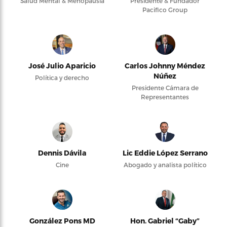
Salud Mental & Menopausia
Presidente & Fundador
Pacifico Group
José Julio Aparicio
Carlos Johnny Méndez
Núñez
Política y derecho
Presidente Cámara de
Representantes
Dennis Dávila
Lic Eddie López Serrano
Cine
Abogado y analista político
González Pons MD
Hon. Gabriel “Gaby”