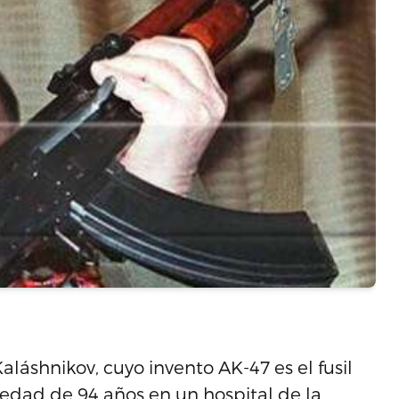
aláshnikov, cuyo invento AK-47 es el fusil
 edad de 94 años en un hospital de la