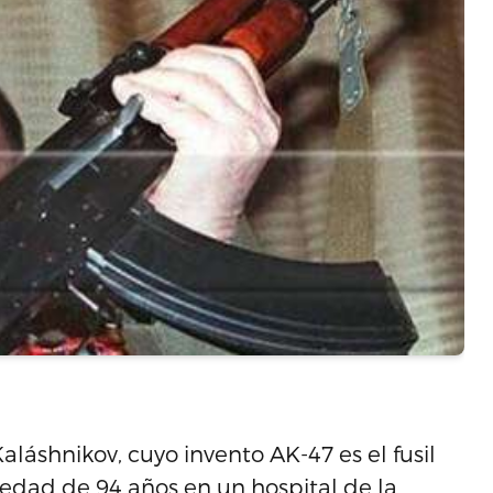
aláshnikov, cuyo invento AK-47 es el fusil
 edad de 94 años en un hospital de la