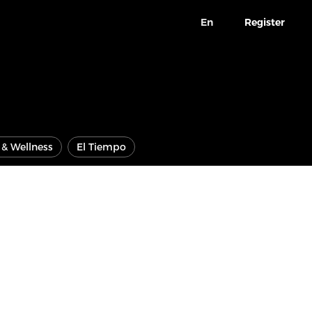
En
Register
e & Wellness
El Tiempo