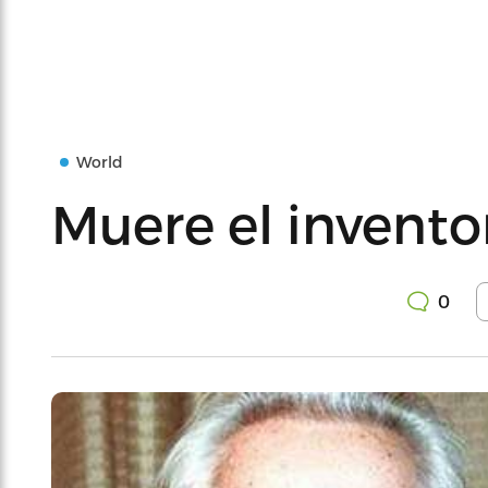
World
Muere el inventor
0