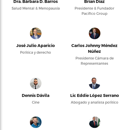
Dra. Bárbara D. Barros
Brian Díaz
Salud Mental & Menopausia
Presidente & Fundador
Pacifico Group
José Julio Aparicio
Carlos Johnny Méndez
Núñez
Política y derecho
Presidente Cámara de
Representantes
Dennis Dávila
Lic Eddie López Serrano
Cine
Abogado y analista político