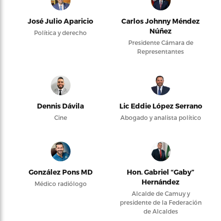
José Julio Aparicio
Carlos Johnny Méndez
Núñez
Política y derecho
Presidente Cámara de
Representantes
Dennis Dávila
Lic Eddie López Serrano
Cine
Abogado y analista político
González Pons MD
Hon. Gabriel “Gaby”
Hernández
Médico radiólogo
Alcalde de Camuy y
presidente de la Federación
de Alcaldes