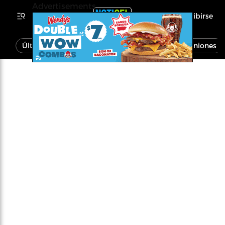
Advertisements
Inscribirse
Última Hora
Noticias
Economía
Opiniones