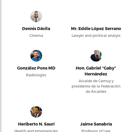
Dennis Dávila
Mr. Eddie López Serrano
Cinema
Lawyer and political analyst
González Pons MD
Hon. Gabriel “Gaby”
Hernández
Radiologist
Alcalde de Camuy y
presidente de la Federación
de Alcaldes
Heriberto N. Saurí
Jaime Sanabria
Health and emergencies
Professor of Law