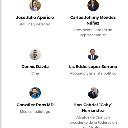
José Julio Aparicio
Carlos Johnny Méndez
Núñez
Política y derecho
Presidente Cámara de
Representantes
Dennis Dávila
Lic Eddie López Serrano
Cine
Abogado y analista político
González Pons MD
Hon. Gabriel “Gaby”
Hernández
Médico radiólogo
Alcalde de Camuy y
presidente de la Federación
de Alcaldes