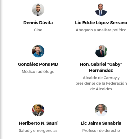
Dennis Dávila
Lic Eddie López Serrano
Cine
Abogado y analista político
González Pons MD
Hon. Gabriel “Gaby”
Hernández
Médico radiólogo
Alcalde de Camuy y
presidente de la Federación
de Alcaldes
Heriberto N. Saurí
Lic Jaime Sanabria
Salud y emergencias
Profesor de derecho