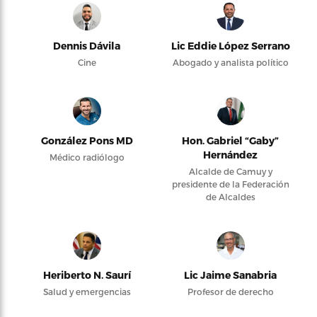
Dennis Dávila
Lic Eddie López Serrano
Cine
Abogado y analista político
González Pons MD
Hon. Gabriel “Gaby”
Hernández
Médico radiólogo
Alcalde de Camuy y
presidente de la Federación
de Alcaldes
Heriberto N. Saurí
Lic Jaime Sanabria
Salud y emergencias
Profesor de derecho