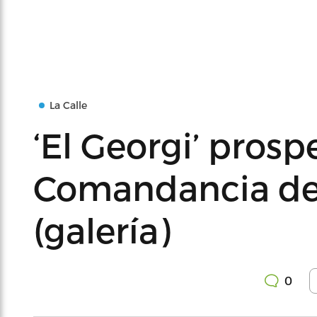
La Calle
‘El Georgi’ prosp
Comandancia d
(galería)
0