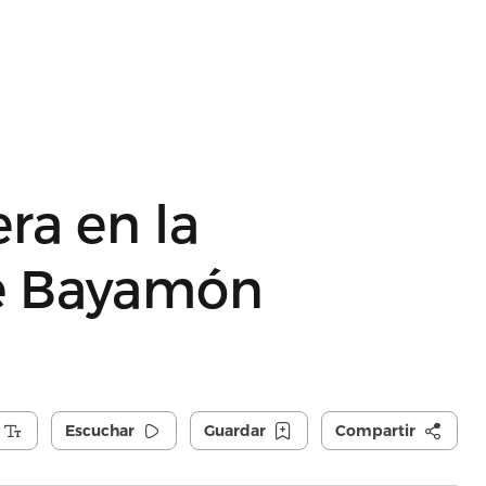
era en la
e Bayamón
Escuchar
Guardar
Compartir