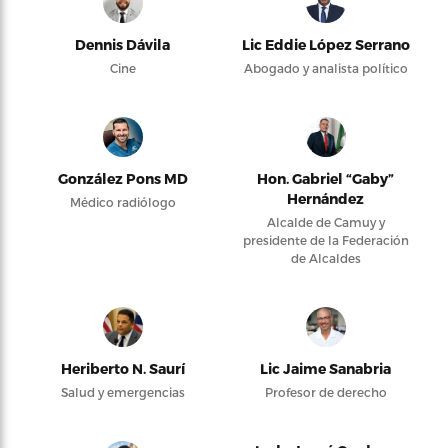
Dennis Dávila
Lic Eddie López Serrano
Cine
Abogado y analista político
González Pons MD
Hon. Gabriel “Gaby”
Hernández
Médico radiólogo
Alcalde de Camuy y
presidente de la Federación
de Alcaldes
Heriberto N. Saurí
Lic Jaime Sanabria
Salud y emergencias
Profesor de derecho